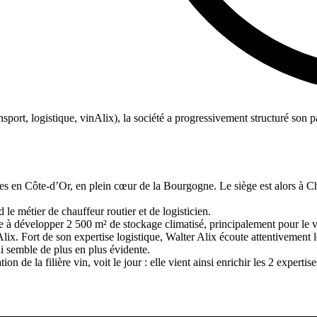
nsport, logistique, vinAlix), la société a progressivement structuré son 
nes en Côte-d’Or, en plein cœur de la Bourgogne. Le siège est alors à C
nd le métier de chauffeur routier et de logisticien.
 à développer 2 500 m² de stockage climatisé, principalement pour le v
lix. Fort de son expertise logistique, Walter Alix écoute attentivement l
ui semble de plus en plus évidente.
de la filière vin, voit le jour : elle vient ainsi enrichir les 2 experti